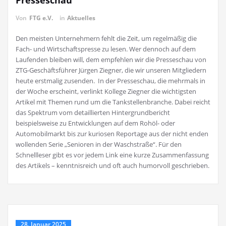
Presseschau
Von
FTG e.V.
in
Aktuelles
Den meisten Unternehmern fehlt die Zeit, um regelmäßig die
Fach- und Wirtschaftspresse zu lesen. Wer dennoch auf dem
Laufenden bleiben will, dem empfehlen wir die Presseschau von
ZTG-Geschäftsführer Jürgen Ziegner, die wir unseren Mitgliedern
heute erstmalig zusenden. In der Presseschau, die mehrmals in
der Woche erscheint, verlinkt Kollege Ziegner die wichtigsten
Artikel mit Themen rund um die Tankstellenbranche. Dabei reicht
das Spektrum vom detaillierten Hintergrundbericht
beispielsweise zu Entwicklungen auf dem Rohöl- oder
Automobilmarkt bis zur kuriosen Reportage aus der nicht enden
wollenden Serie „Senioren in der Waschstraße“. Für den
Schnellleser gibt es vor jedem Link eine kurze Zusammenfassung
des Artikels – kenntnisreich und oft auch humorvoll geschrieben.
28. Januar 2025