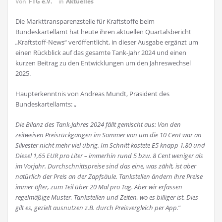
Von
FTG e.V.
in
Aktuelles
Die Markttransparenzstelle für Kraftstoffe beim
Bundeskartellamt hat heute ihren aktuellen Quartalsbericht
„Kraftstoff-News“ veröffentlicht, in dieser Ausgabe ergänzt um
einen Rückblick auf das gesamte Tank-Jahr 2024 und einen
kurzen Beitrag zu den Entwicklungen um den Jahreswechsel
2025.
Haupterkenntnis von Andreas Mundt, Präsident des
Bundeskartellamts: „
Die Bilanz des Tank-Jahres 2024 fällt gemischt aus: Von den
zeitweisen Preisrückgängen im Sommer von um die 10 Cent war an
Silvester nicht mehr viel übrig. Im Schnitt kostete E5 knapp 1,80 und
Diesel 1,65 EUR pro Liter – immerhin rund 5 bzw. 8 Cent weniger als
im Vorjahr. Durchschnittspreise sind das eine, was zählt, ist aber
natürlich der Preis an der Zapfsäule. Tankstellen ändern ihre Preise
immer öfter, zum Teil über 20 Mal pro Tag. Aber wir erfassen
regelmäßige Muster, Tankstellen und Zeiten, wo es billiger ist. Dies
gilt es, gezielt ausnutzen z.B. durch Preisvergleich per App.
”