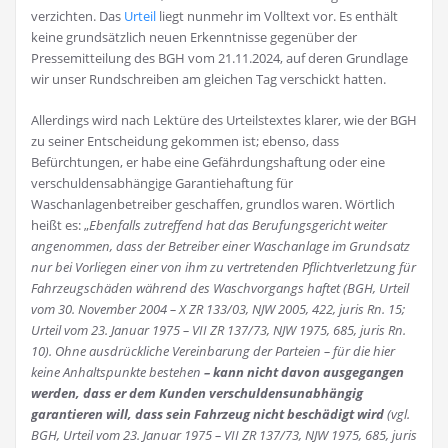
verzichten. Das
Urteil
liegt nunmehr im Volltext vor. Es enthält
keine grundsätzlich neuen Erkenntnisse gegenüber der
Pressemitteilung des BGH vom 21.11.2024, auf deren Grundlage
wir unser Rundschreiben am gleichen Tag verschickt hatten.
Allerdings wird nach Lektüre des Urteilstextes klarer, wie der BGH
zu seiner Entscheidung gekommen ist; ebenso, dass
Befürchtungen, er habe eine Gefährdungshaftung oder eine
verschuldensabhängige Garantiehaftung für
Waschanlagenbetreiber geschaffen, grundlos waren. Wörtlich
heißt es: „
Ebenfalls zutreffend hat das Berufungsgericht weiter
angenommen, dass der Betreiber einer Waschanlage im Grundsatz
nur bei Vorliegen einer von ihm zu vertretenden Pflichtverletzung für
Fahrzeugschäden während des Waschvorgangs haftet (BGH, Urteil
vom 30. November 2004 – X ZR 133/03, NJW 2005, 422, juris Rn. 15;
Urteil vom 23. Januar 1975 – VII ZR 137/73, NJW 1975, 685, juris Rn.
10). Ohne ausdrückliche Vereinbarung der Parteien – für die hier
keine Anhaltspunkte bestehen
– kann nicht davon ausgegangen
werden, dass er dem Kunden verschuldensunabhängig
garantieren will, dass sein Fahrzeug nicht beschädigt wird
(vgl.
BGH, Urteil vom 23. Januar 1975 – VII ZR 137/73, NJW 1975, 685, juris