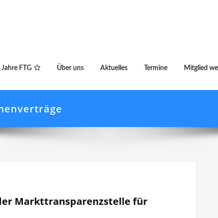
 Jahre FTG
Über uns
Aktuelles
Termine
Mitglied w
menverträge
er Markttransparenzstelle für