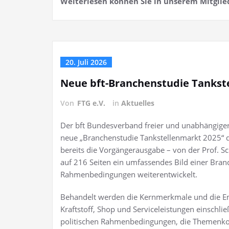
Weiterlesen können Sie in unserem Mitglie
20. Juli 2026
Neue bft-Branchenstudie Tankst
Von
FTG e.V.
in
Aktuelles
Der bft Bundesverband freier und unabhängiger T
neue „Branchenstudie Tankstellenmarkt 2025“ der
bereits die Vorgängerausgabe – von der Prof. S
auf 216 Seiten ein umfassendes Bild einer Bra
Rahmenbedingungen weiterentwickelt.
Behandelt werden die Kernmerkmale und die Ent
Kraftstoff, Shop und Serviceleistungen einschlie
politischen Rahmenbedingungen, die Themenkompl