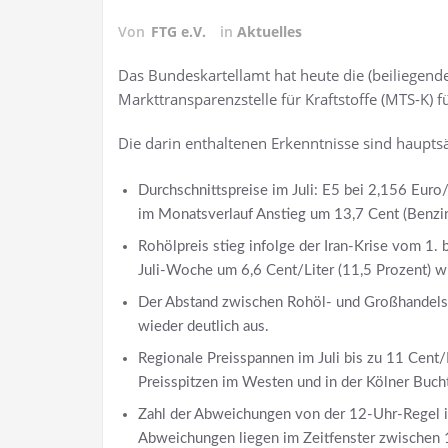
Von
FTG e.V.
in
Aktuelles
Das Bundeskartellamt hat heute die (beiliegend
Markttransparenzstelle für Kraftstoffe (MTS-K) f
Die darin enthaltenen Erkenntnisse sind hauptsä
Durchschnittspreise im Juli: E5 bei 2,156 Euro/
im Monatsverlauf Anstieg um 13,7 Cent (Benzin
Rohölpreis stieg infolge der Iran-Krise vom 1. b
Juli-Woche um 6,6 Cent/Liter (11,5 Prozent) w
Der Abstand zwischen Rohöl- und Großhandelspr
wieder deutlich aus.
Regionale Preisspannen im Juli bis zu 11 Cent/
Preisspitzen im Westen und in der Kölner Buch
Zahl der Abweichungen von der 12-Uhr-Regel im
Abweichungen liegen im Zeitfenster zwischen 