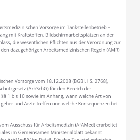
eitsmedizinischen Vorsorge im Tankstellenbetrieb –
mit Kraftstoffen, Bildschirmarbeitsplätzen an der
ass, die wesentlichen Pflichten aus der Verordnung zur
 den dazugehörigen Arbeitsmedizinischen Regeln (AMR)
ischen Vorsorge vom 18.12.2008 (BGBl. I S. 2768),
sschutzgesetz (ArbSchG) für den Bereich der
en §§ 1 bis 10 sowie im Anhang, wann welche Art von
eitgeber und Ärzte treffen und welche Konsequenzen bei
vom Ausschuss für Arbeitsmedizin (AfAMed) erarbeitet
iales im Gemeinsamen Ministerialblatt bekannt
der ArbMedVV im Detail. Für den Tankstellenbetrieb