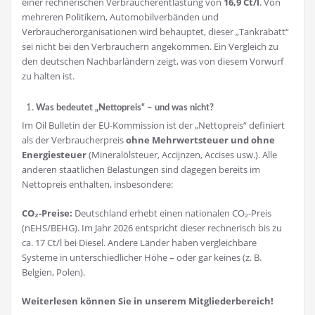
einer rechnerischen Verbraucherentlastung von
16,9 Ct/l
. Von
mehreren Politikern, Automobilverbänden und
Verbraucherorganisationen wird behauptet, dieser „Tankrabatt“
sei nicht bei den Verbrauchern angekommen. Ein Vergleich zu
den deutschen Nachbarländern zeigt, was von diesem Vorwurf
zu halten ist.
Was bedeutet „Nettopreis“ – und was nicht?
Im Oil Bulletin der EU-Kommission ist der „Nettopreis“ definiert
als der Verbraucherpreis
ohne Mehrwertsteuer und ohne
Energiesteuer
(Mineralölsteuer, Accijnzen, Accises usw.). Alle
anderen staatlichen Belastungen sind dagegen bereits im
Nettopreis enthalten, insbesondere:
CO
₂
-Preise:
Deutschland erhebt einen nationalen CO₂-Preis
(nEHS/BEHG). Im Jahr 2026 entspricht dieser rechnerisch bis zu
ca. 17 Ct/l bei Diesel. Andere Länder haben vergleichbare
Systeme in unterschiedlicher Höhe – oder gar keines (z. B.
Belgien, Polen).
Weiterlesen können Sie in unserem Mitgliederbereich!