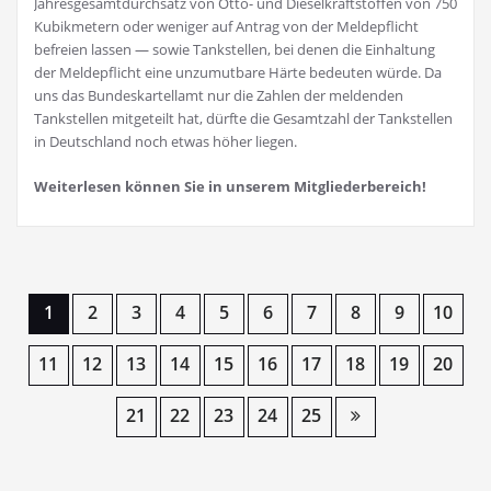
Jahresgesamtdurchsatz von Otto- und Dieselkraftstoffen von 750
Kubikmetern oder weniger auf Antrag von der Meldepflicht
befreien lassen — sowie Tankstellen, bei denen die Einhaltung
der Meldepflicht eine unzumutbare Härte bedeuten würde. Da
uns das Bundeskartellamt nur die Zahlen der meldenden
Tankstellen mitgeteilt hat, dürfte die Gesamtzahl der Tankstellen
in Deutschland noch etwas höher liegen.
Weiterlesen können Sie in unserem Mitgliederbereich!
1
2
3
4
5
6
7
8
9
10
11
12
13
14
15
16
17
18
19
20
21
22
23
24
25