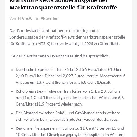
Kraftstoff-News Sonderausgabe der
Markttransparenzstelle für Kraftstoffe
Von
FTG e.V.
in
Aktuelles
Das Bundeskartellamt hat heute die (beiliegende)
Sonderausgabe der Kraftstoff-News der Markttransparenzstelle
für Kraftstoffe (MTS-K) für den Monat Juli 2026 veröffentlicht.
Die darin enthaltenen Erkenntnisse sind hauptsächlich:
Durchschnittspreise im Juli: E5 bei 2,156 Euro/Liter, E10 bei
2,10 Euro/Liter, Diesel bei 2,097 Euro/Liter; im Monatsverlauf
Anstieg um 13,7 Cent (Benzin) bzw. 26,8 Cent (Diesel).
Rohölpreis stieg infolge der Iran-Krise vom 1. bis 23. Juli um
rund 16,4 Cent/Liter und gab in der letzten Juli-Woche um 6,6
Cent/Liter (11,5 Prozent) wieder nach.
Der Abstand zwischen Rohöl- und Großhandelspreis weitete
sich vor allem beim Diesel ab Ende Juni wieder deutlich aus.
Regionale Preisspannen im Juli bis zu 11 Cent/Liter bei E5 und
10 Cent/Liter bei Diesel; ausgeprägte Preisspitzen im Westen