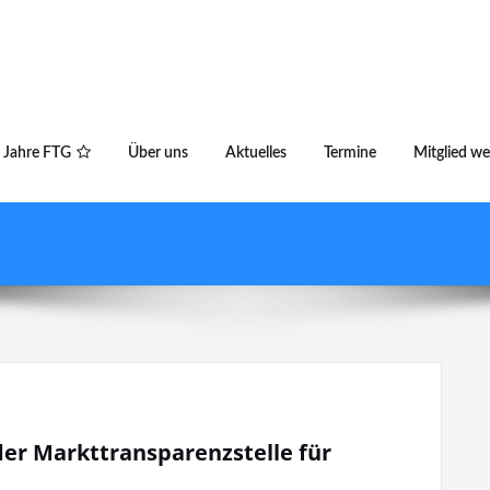
 Jahre FTG
Über uns
Aktuelles
Termine
Mitglied w
z
er Markttransparenzstelle für