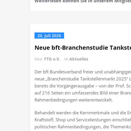
Weiterlesen können Sie in unserem Mitglie
20. Juli 2026
Neue bft-Branchenstudie Tankst
Von
FTG e.V.
in
Aktuelles
Der bft Bundesverband freier und unabhängiger T
neue „Branchenstudie Tankstellenmarkt 2025“ der
bereits die Vorgängerausgabe – von der Prof. S
auf 216 Seiten ein umfassendes Bild einer Bra
Rahmenbedingungen weiterentwickelt.
Behandelt werden die Kernmerkmale und die Ent
Kraftstoff, Shop und Serviceleistungen einschlie
politischen Rahmenbedingungen, die Themenkompl