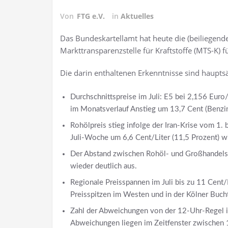
Von
FTG e.V.
in
Aktuelles
Das Bundeskartellamt hat heute die (beiliegend
Markttransparenzstelle für Kraftstoffe (MTS-K) f
Die darin enthaltenen Erkenntnisse sind hauptsä
Durchschnittspreise im Juli: E5 bei 2,156 Euro/
im Monatsverlauf Anstieg um 13,7 Cent (Benzin
Rohölpreis stieg infolge der Iran-Krise vom 1. b
Juli-Woche um 6,6 Cent/Liter (11,5 Prozent) w
Der Abstand zwischen Rohöl- und Großhandelspr
wieder deutlich aus.
Regionale Preisspannen im Juli bis zu 11 Cent/
Preisspitzen im Westen und in der Kölner Buch
Zahl der Abweichungen von der 12-Uhr-Regel im
Abweichungen liegen im Zeitfenster zwischen 