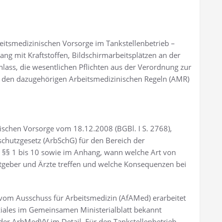
eitsmedizinischen Vorsorge im Tankstellenbetrieb –
mit Kraftstoffen, Bildschirmarbeitsplätzen an der
ass, die wesentlichen Pflichten aus der Verordnung zur
 den dazugehörigen Arbeitsmedizinischen Regeln (AMR)
ischen Vorsorge vom 18.12.2008 (BGBl. I S. 2768),
sschutzgesetz (ArbSchG) für den Bereich der
en §§ 1 bis 10 sowie im Anhang, wann welche Art von
eitgeber und Ärzte treffen und welche Konsequenzen bei
vom Ausschuss für Arbeitsmedizin (AfAMed) erarbeitet
iales im Gemeinsamen Ministerialblatt bekannt
der ArbMedVV im Detail. Für den Tankstellenbetrieb