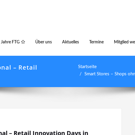
 Jahre FTG
Über uns
Aktuelles
Termine
Mitglied w
nal – Retail
Startseite
Smart Stores – Shops ohn
al – Retail Innovation Days in