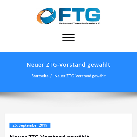
Schalte
Navigation
Neuer ZTG-Vorstand gewählt
Startseite
Neuer ZTG-Vorstand gewählt
26. September 2019