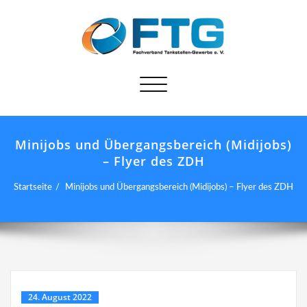
Schalte
Navigation
Minijobs und Übergangsbereich (Midijobs)
– Flyer des ZDH
Startseite
Minijobs und Übergangsbereich (Midijobs) – Flyer des ZDH
24. August 2022