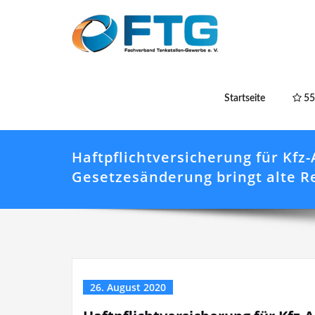
Startseite
55
Haftpflichtversicherung für Kfz
Gesetzesänderung bringt alte R
26. August 2020