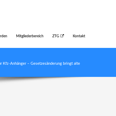
erden
Mitgliederbereich
ZTG
Kontakt
ür Kfz-Anhänger – Gesetzesänderung bringt alte