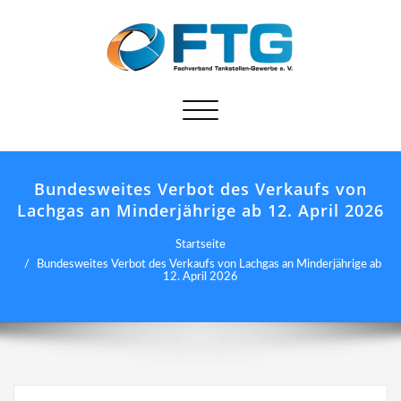
Schalte
Navigation
Bundesweites Verbot des Verkaufs von
Lachgas an Minderjährige ab 12. April 2026
Startseite
Bundesweites Verbot des Verkaufs von Lachgas an Minderjährige ab
12. April 2026