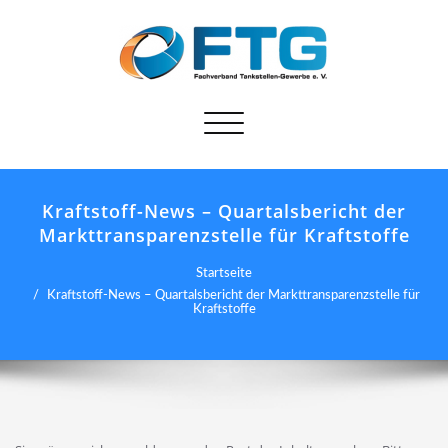
Schalte
Navigation
Kraftstoff-News – Quartalsbericht der
Markttransparenzstelle für Kraftstoffe
Startseite
Kraftstoff-News – Quartalsbericht der Markttransparenzstelle für
Kraftstoffe