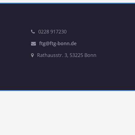
0228 917230
ftg@ftg-bonn.de
Rathausstr. 3, 53225 Bonn