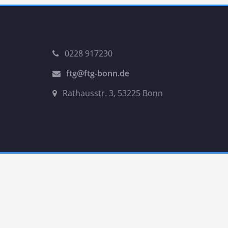
0228 917230
ftg@ftg-bonn.de
Rathausstr. 3, 53225 Bonn