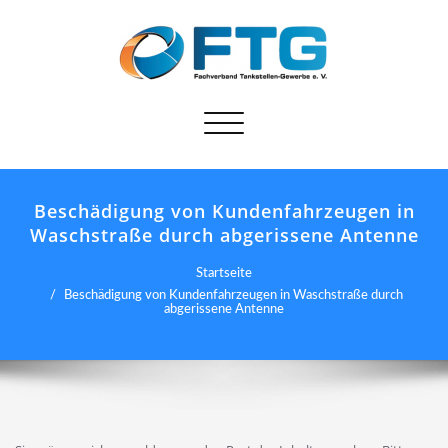
Schalte
Navigation
Beschädigung von Kundenfahrzeugen in
Waschstraße durch abgerissene Antenne
Startseite
Beschädigung von Kundenfahrzeugen in Waschstraße durch
abgerissene Antenne